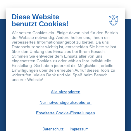
Diese Website
benutzt Cookies!
Wir setzen Cookies ein. Einige davon sind für den Betrieb
der Website notwendig. Andere helfen uns, Ihnen ein
verbessertes Informationsangebot zu bieten. Da uns
Datenschutz sehr wichtig ist, entscheiden Sie bitte selbst
über den Umfang des Einsatzes bei Ihrem Besuch.
Stimmen Sie entweder dem Einsatz aller von uns
FlexBio Technologie GmbH
eingesetzten Cookies zu oder wählen Ihre individuelle
Otto-Hahn-Strasse 7a
Einstellung. Sie haben jederzeit die Möglichkeit, erteilte
37574 Einbeck
Einwilligungen über den erneuten Aufruf dieses Tools zu
widerrufen. Vielen Dank und viel Spaß beim Besuch
info@flexbio.de
unserer Website!
+49 5561-980 90 10
Alle akzeptieren
©
2026 FlexBio Technologie GmbH
Kontakt
Nur notwendige akzeptieren
Verhaltenskodex
AGB
Erweiterte Cookie-Einstellungen
Impressum
Datenschutz
Cookie-Einstellungen
Datenschutz
Impressum