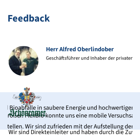
Feedback
Herr Alfred Oberlindober
 AG
Geschäftsführer und Inhaber der privaten L
d Bioabfälle in saubere Energie und hochwertigen Natu
ößer. FlexBio konnte uns eine mobile Versuchsanlage
tellen. Wir sind zufrieden mit der Aufstellung der An
Wir sind Direkteinleiter und haben durch die Zuwä
D