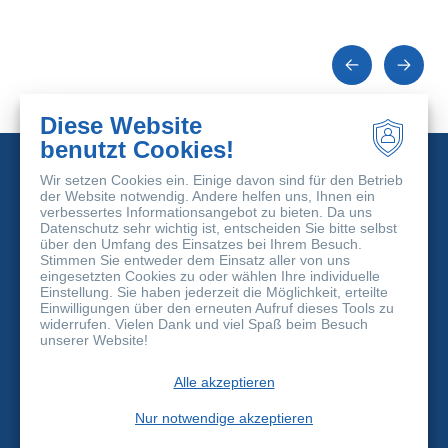
Diese Website
benutzt Cookies!
Wir setzen Cookies ein. Einige davon sind für den Betrieb
der Website notwendig. Andere helfen uns, Ihnen ein
verbessertes Informationsangebot zu bieten. Da uns
Datenschutz sehr wichtig ist, entscheiden Sie bitte selbst
über den Umfang des Einsatzes bei Ihrem Besuch.
Stimmen Sie entweder dem Einsatz aller von uns
FlexBio Technologie GmbH
eingesetzten Cookies zu oder wählen Ihre individuelle
Otto-Hahn-Strasse 7a
Einstellung. Sie haben jederzeit die Möglichkeit, erteilte
37574 Einbeck
Einwilligungen über den erneuten Aufruf dieses Tools zu
widerrufen. Vielen Dank und viel Spaß beim Besuch
info@flexbio.de
unserer Website!
+49 5561-980 90 10
Alle akzeptieren
©
2026 FlexBio Technologie GmbH
Kontakt
Nur notwendige akzeptieren
Verhaltenskodex